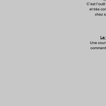
C’est l’outi
et très c
chez s
La 
Une court
comment 