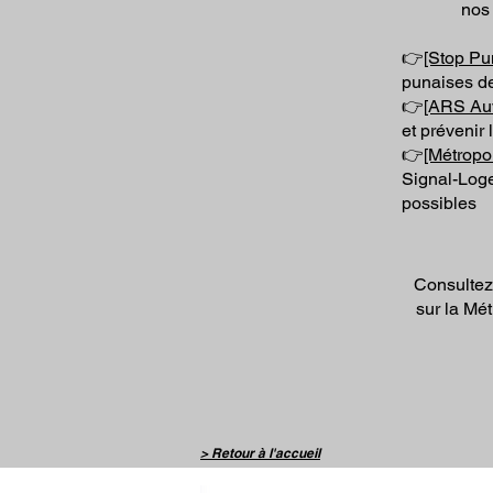
nos 
👉
[Stop Pu
punaises de 
👉
[ARS Au
et prévenir 
👉
[Métropo
Signal-Log
possibles
Consultez
sur la Mé
> Retour à l'accueil