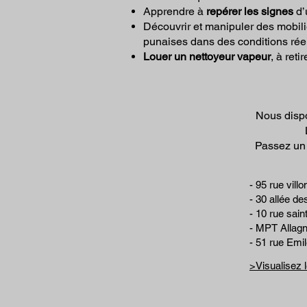
Apprendre à
repérer les
signes
d’
Découvrir et manipuler des mobili
punaises dans des conditions réel
Louer un nettoyeur vapeur
, à ret
Nous dispo
Passez u
- 95 rue vill
- 30 allée d
- 10 rue sain
- MPT Allagni
- 51 rue Emi
>Visualisez 