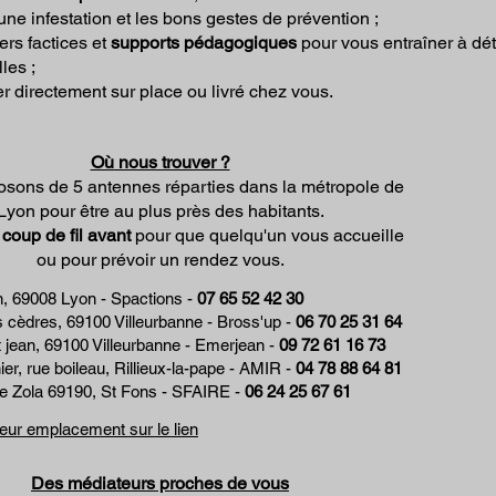
une infestation
et les bons gestes de prévention ;
ers factices et
supports pédagogiques
pour vous entraîner à dét
les ;
irer directement sur place ou livré chez vous.
Où nous trouver ?
sons de 5 antennes réparties dans la métropole de
Lyon pour être au plus près des habitants.
n
coup de fil avant
pour que quelqu'un vous accueille
ou pour prévoir un rendez vous.
on, 69008 Lyon - Spactions -
07 65 52 42 30
es cèdres, 69100 Villeurbanne - Bross'up -
06 70 25 31 64
t jean, 69100 Villeurbanne - Emerjean -
09 72 61 16 73
er, rue boileau, Rillieux-la-pape - AMIR​
​ -
04 78 88 64 81
le Zola 69190, St Fons - SFAIRE -
06 24 25 67 61
leur emplacement sur le lien
Des médiateurs proches de vous